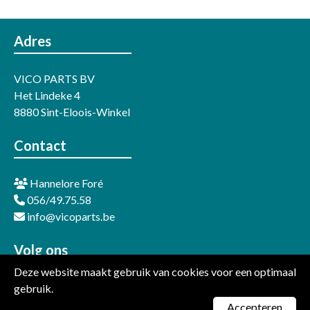
Adres
VICO PARTS BV
Het Lindeke 4
8880 Sint-Eloois-Winkel
Contact
Hannelore Foré
056/49.75.58
info@vicoparts.be
Volg ons
Deze website maakt gebruik van cookies voor een optimaal
LinkedIn
gebruik.
Facebook
Accepteren