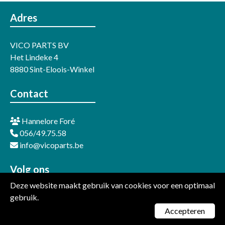
Adres
VICO PARTS BV
Het Lindeke 4
8880 Sint-Eloois-Winkel
Contact
Hannelore Foré
056/49.75.58
info@vicoparts.be
Volg ons
Deze website maakt gebruik van cookies voor een optimaal
LinkedIn
gebruik.
Facebook
Accepteren